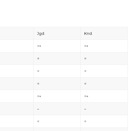
Jgd.
Knd.
=+
=+
=
=
=
=
=
=
=+
=+
–
–
=
=