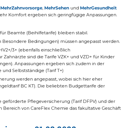
,
MehrZahnvorsorge
,
MehrSehen
und
MehrGesundheit
 Mehr Komfort ergeben sich geringfügige Anpassungen.
ür Beamte (Beihilfetarife) bleiben stabil.
eßlich Besondere Bedingungen) müssen angepasst werden.
VHV2+/3+ (ebenfalls einschließlich
ür Zahnärzte sind die Tarife VZK+ und VZD+ für Kinder
ungen). Anpassungen ergeben sich zudem in der
und Selbstständige (Tarif T+)
cherung werden angepasst, wobei sich hier eher
dtarif BC KT). Die beliebten Budgettarife der
e geförderte Pflegeversicherung (Tarif DFPV) und der
 Bereich von CareFlex Chemie das fakultative Geschäft