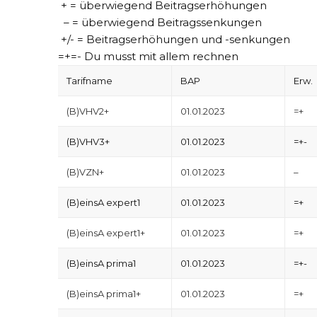
+ = überwiegend Beitragserhöhungen
– = überwiegend Beitragssenkungen
+/- = Beitragserhöhungen und -senkungen
=+=- Du musst mit allem rechnen
Tarifname
BAP
Erw.
(B)VHV2+
01.01.2023
=+
(B)VHV3+
01.01.2023
=+-
(B)VZN+
01.01.2023
–
(B)einsA expert1
01.01.2023
=+
(B)einsA expert1+
01.01.2023
=+
(B)einsA prima1
01.01.2023
=+-
(B)einsA prima1+
01.01.2023
=+