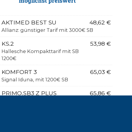
möglichst preiswert
AKTIMED BEST SU
48,62 €
Allianz: günstiger Tarif mit 3000€ SB
KS.2
53,98 €
Hallesche Kompakttarif mit SB
1200€
KOMFORT 3
65,03 €
Signal Iduna, mit 1200€ SB
PRIMO.SB3 Z PLUS
65,86 €
Hallesche PKV-Tarif mit 1200€ SB
K1500
86,44 €
ARAG PKV-Tarif mit 750€ SB