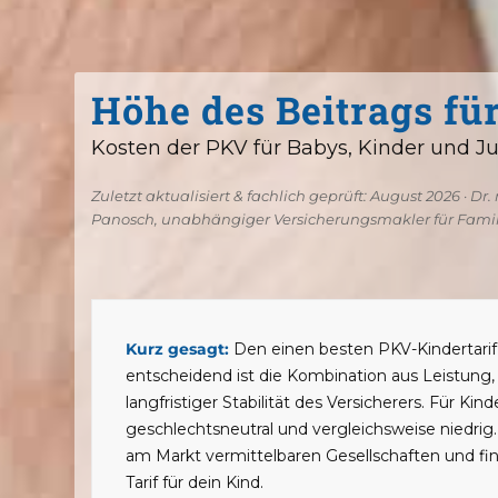
Höhe des Beitrags fü
Kosten der PKV für Babys, Kinder und J
Zuletzt aktualisiert & fachlich geprüft: August 2026 · Dr
Panosch, unabhängiger Versicherungsmakler für Fami
Kurz gesagt:
Den einen besten PKV-Kindertarif 
entscheidend ist die Kombination aus Leistung,
langfristiger Stabilität des Versicherers. Für Kind
geschlechtsneutral und vergleichsweise niedrig.
am Markt vermittelbaren Gesellschaften und f
Tarif für dein Kind.