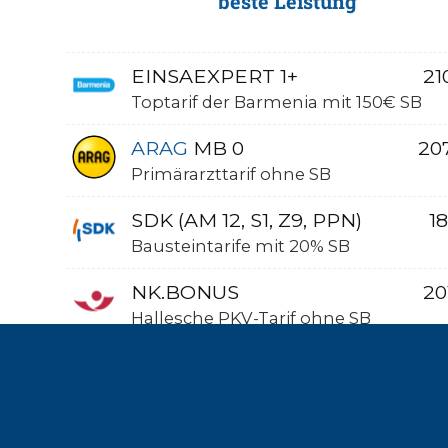
beste Leistung
EINSAEXPERT 1+
21
Toptarif der Barmenia mit 150€ SB
ARAG
MB 0
20
Primärarzttarif ohne SB
SDK (AM 12, S1, Z9, PPN)
18
Bausteintarife mit 20% SB
NK.BONUS
20
Hallesche PKV-Tarif ohne SB
PRIME
20
Toptarif der Signal Iduna ohne SB
COMFORT+
16