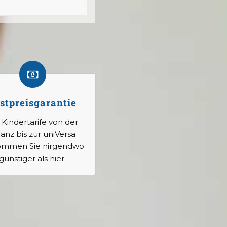
stpreisgarantie
 Kindertarife von der
ianz bis zur uniVersa
mmen Sie nirgendwo
günstiger als hier.