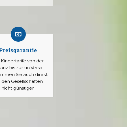
Preisgarantie
 Kindertarife von der
ianz bis zur uniVersa
mmen Sie auch direkt
i den Gesellschaften
nicht günstiger.