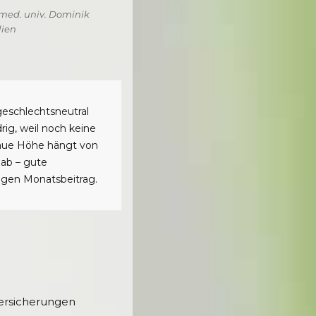
. med. univ. Dominik
lien
geschlechtsneutral
rig, weil noch keine
naue Höhe hängt von
 ab – gute
lligen Monatsbeitrag.
ersicherungen