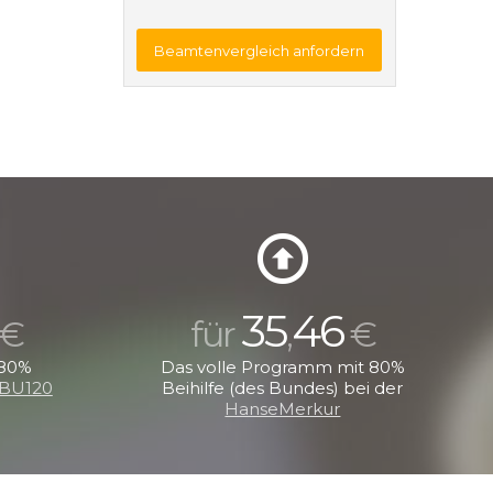
Beamtenvergleich anfordern
35
46
€
für
,
€
 80%
Das volle Programm mit 80%
BU120
Beihilfe (des Bundes) bei der
HanseMerkur