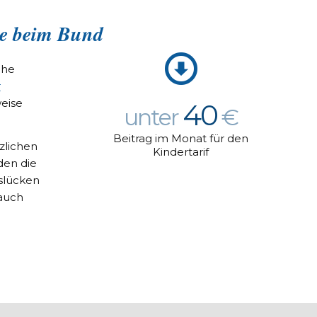
e beim Bund
che
r
eise
40
unter
€
Beitrag im Monat für den
zlichen
Kindertarif
den die
slücken
auch