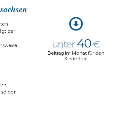
rsachsen
mten
ägt der
40
unter
€
chsweise
Beitrag im Monat für den
Kindertarif
en,
 selben