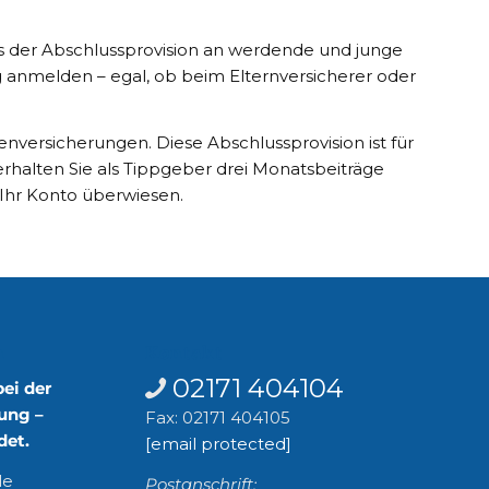
us der Abschlussprovision an werdende und junge
 anmelden – egal, ob beim Elternversicherer oder
enversicherungen. Diese Abschlussprovision ist für
rhalten Sie als Tippgeber drei Monatsbeiträge
Ihr Konto überwiesen.
n
Kontakt
02171 404104
bei der
ung –
Fax: 02171 404105
det.
[email protected]
le
Postanschrift: