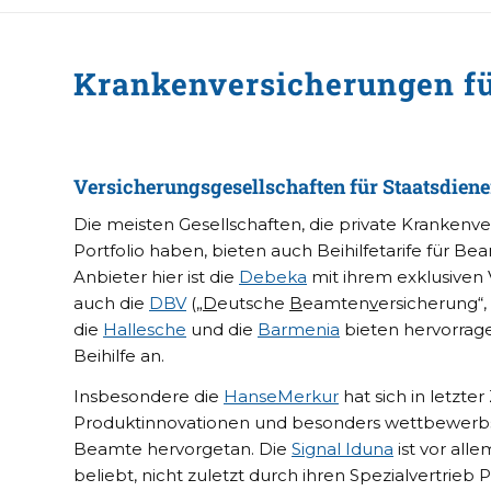
Krankenversicherungen f
Versicherungsgesellschaften für Staatsdiene
Die meisten Gesellschaften, die private Krankenv
Portfolio haben, bieten auch Beihilfetarife für Be
Anbieter hier ist die
Debeka
mit ihrem exklusiven
auch die
DBV
(„
D
eutsche
B
eamten
v
ersicherung“, 
die
Hallesche
und die
Barmenia
bieten hervorrage
Beihilfe an.
Insbesondere die
HanseMerkur
hat sich in letzter
Produktinnovationen und besonders wettbewerbs
Beamte hervorgetan. Die
Signal Iduna
ist vor alle
beliebt, nicht zuletzt durch ihren Spezialvertrieb 