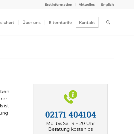
Erstinformation
Aktuelles
English
rsichert
Über uns
Elterntarife
Kontakt
lben
erer
 ist
02171 404104
lung
m
Mo. bis Sa., 9 – 20 Uhr
Beratung
kostenlos