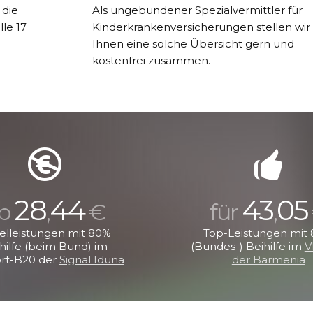
 die
Als ungebundener Spezialvermittler für
lle 17
Kinderkrankenversicherungen stellen wir
Ihnen eine solche Übersicht gern und
kostenfrei zusammen.
28
44
43
05
b
,
€
für
,
elleistungen mit 80%
Top-Leistungen mit
hilfe (beim Bund) im
(Bundes-) Beihilfe im
V
rt-B20 der
Signal Iduna
der Barmenia