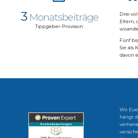
3
Drei vo
Monatsbeiträge
Eltern,
Tippgeber-Provision
woande
Fünf bi
Sie als
davon e
Erfahrungen unserer
Gesetz
Kunden
Wo Euer
hängt d
verheira
versiche