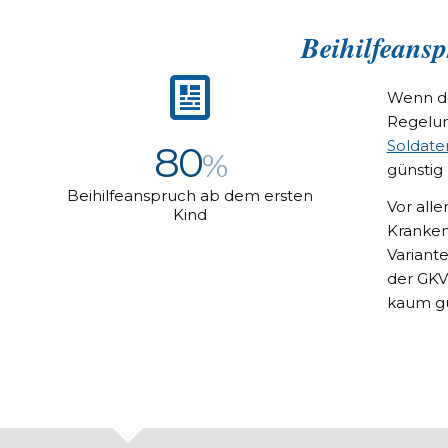
Beihilfeansp
Wenn d
Regelun
Soldate
80
%
günstig 
Beihilfeanspruch ab dem ersten
Vor alle
Kind
Kranken
Variant
der GKV
kaum gü