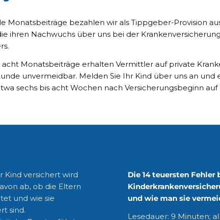
lle Monatsbeiträge bezahlen wir als Tippgeber-Provision a
 die ihren Nachwuchs über uns bei der Krankenversicherung
rs.
s acht Monatsbeiträge erhalten Vermittler auf private Krank
 Kunde unvermeidbar. Melden Sie Ihr Kind über uns an und e
twa sechs bis acht Wochen nach Versicherungsbeginn auf 
lich oder privat?
Kostenloser Leitfade
 Kind versichert wird
Die 14 teuersten Fehler 
avon ab, ob die Eltern
Kinderkrankenversicher
tet und wie sie
und wie man sie vermei
rt sind.
Lesedauer: 9 Minuten; al