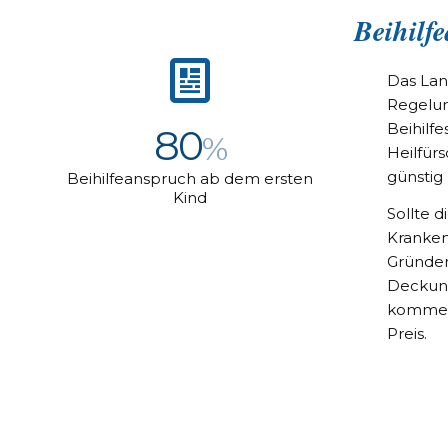
Beihilf
Das Lan
Regelun
Beihilfe
80
%
Heilfür
günstig
Beihilfeanspruch ab dem ersten
Kind
Sollte d
Kranken
Gründen
Deckung
kommen 
Preis.