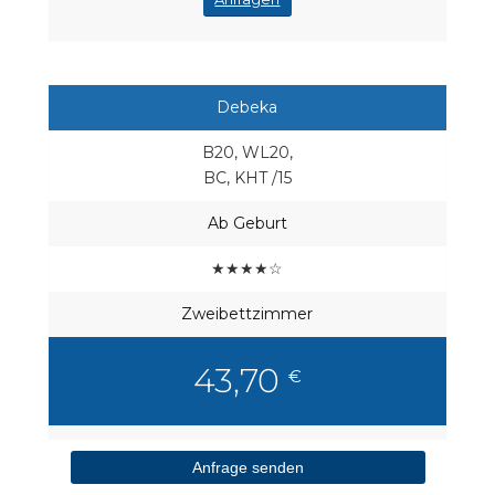
Debeka
B20, WL20,
BC, KHT /15
Ab Geburt
★★★★☆
Zweibettzimmer
43,70
€
nicht möglich
Anfrage senden
Versichererprofil