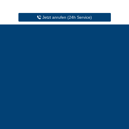
Jetzt anrufen (24h Service)
Kundenrechner
Mit unserem Kundenrechner direkt die
perfekte Zusatzversicherung für Euer
Kind berechnen.
Ergebnis in Sekunden
über 100 Tarife vergleichen
die besten Tarife in den Bereichen
Zahnzusatz, stationäre Zusatzversicherung
und GKV-Ergänzung
Jetzt zur Berechnung