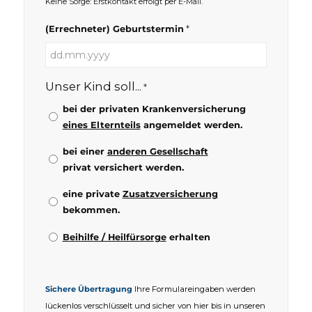
Keine Sorge: Erstkontakt erfolgt per E-Mail.
*
(Errechneter) Geburtstermin
TT
Punkt
Unser Kind soll...
*
MM
Punkt
bei der privaten Krankenversicherung
JJJJ
eines Elternteils
angemeldet werden.
bei einer
anderen Gesellschaft
privat versichert werden.
eine private
Zusatzversicherung
bekommen.
Beihilfe / Heilfürsorge
erhalten
Sichere Übertragung
Ihre Formulareingaben werden
lückenlos verschlüsselt und sicher von hier bis in unseren