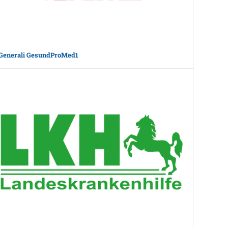
Generali GesundProMed1