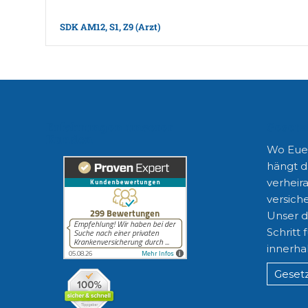
SDK AM12, S1, Z9 (Arzt)
Erfahrungen unserer
Gesetz
Kunden
Wo Euer
hängt d
verheira
versiche
Unser di
Schritt 
innerha
Gesetz