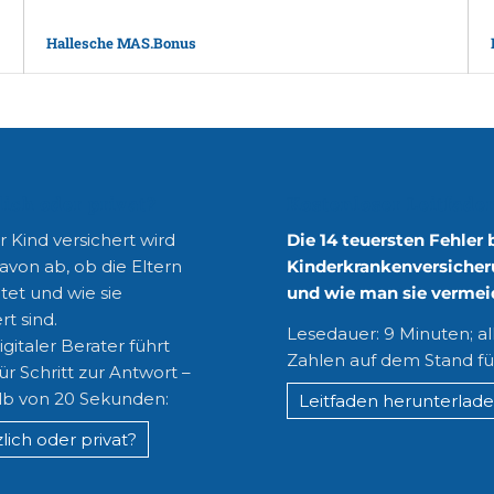
Hallesche MAS.Bonus
lich oder privat?
Kostenloser Leitfade
 Kind versichert wird
Die 14 teuersten Fehler 
avon ab, ob die Eltern
Kinderkrankenversicher
tet und wie sie
und wie man sie vermei
rt sind.
Lesedauer: 9 Minuten; al
gitaler Berater führt
Zahlen auf dem Stand fü
für Schritt zur Antwort –
lb von 20 Sekunden:
Leitfaden herunterlad
lich oder privat?