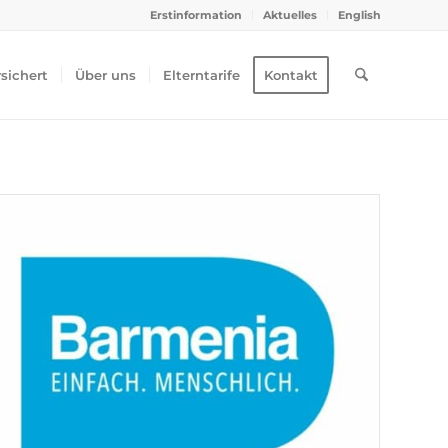
Erstinformation
Aktuelles
English
rsichert
Über uns
Elterntarife
Kontakt