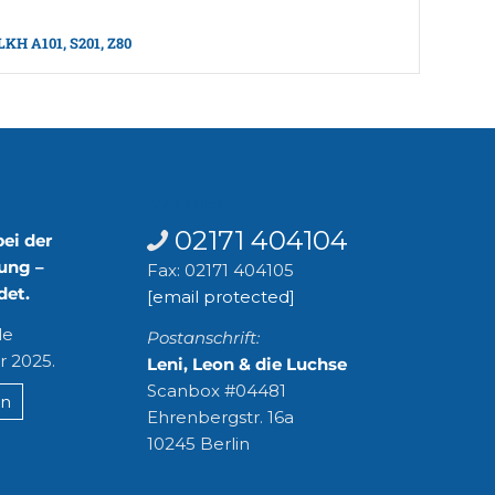
LKH A101, S201, Z80
n
Kontakt
02171 404104
bei der
ung –
Fax: 02171 404105
det.
[email protected]
le
Postanschrift:
r 2025.
Leni, Leon & die Luchse
Scanbox #04481
en
Ehrenbergstr. 16a
10245 Berlin