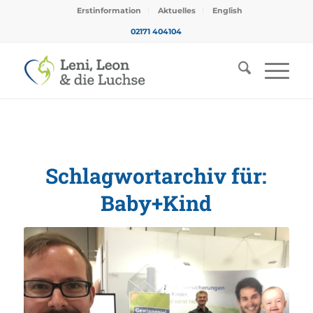
Erstinformation
Aktuelles
English
02171 404104
Schlagwortarchiv für:
Baby+Kind