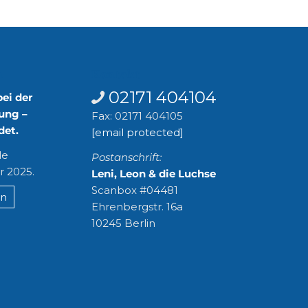
n
Kontakt
02171 404104
bei der
ung –
Fax: 02171 404105
det.
[email protected]
le
Postanschrift:
r 2025.
Leni, Leon & die Luchse
Scanbox #04481
en
Ehrenbergstr. 16a
10245 Berlin