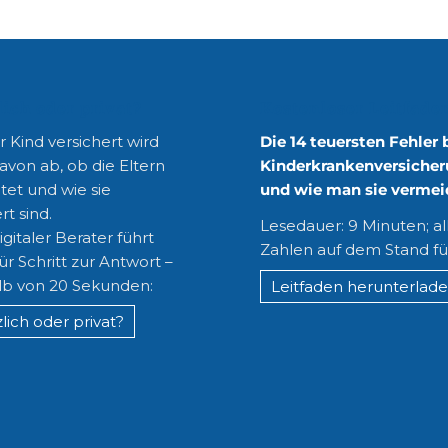
lich oder privat?
Kostenloser Leitfade
 Kind versichert wird
Die 14 teuersten Fehler 
avon ab, ob die Eltern
Kinderkrankenversicher
tet und wie sie
und wie man sie vermei
rt sind.
Lesedauer: 9 Minuten; al
gitaler Berater führt
Zahlen auf dem Stand fü
für Schritt zur Antwort –
lb von 20 Sekunden:
Leitfaden herunterlad
lich oder privat?