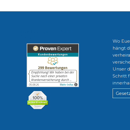
Erfahrungen unserer
Gesetz
Kunden
Wo Euer
hängt d
verheira
versiche
Unser di
Schritt 
innerha
Gesetz