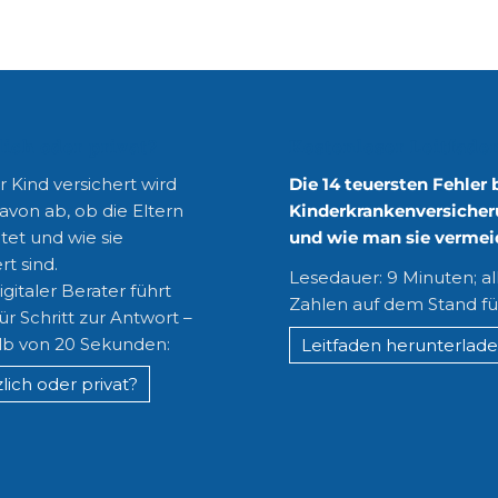
lich oder privat?
Kostenloser Leitfade
 Kind versichert wird
Die 14 teuersten Fehler 
avon ab, ob die Eltern
Kinderkrankenversicher
tet und wie sie
und wie man sie vermei
rt sind.
Lesedauer: 9 Minuten; al
gitaler Berater führt
Zahlen auf dem Stand fü
für Schritt zur Antwort –
lb von 20 Sekunden:
Leitfaden herunterlad
lich oder privat?