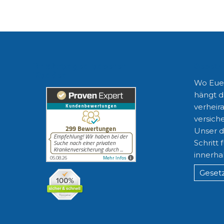
Erfahrungen unserer
Gesetz
Kunden
Wo Euer
hängt d
verheira
versiche
Unser di
Schritt 
innerha
Gesetz