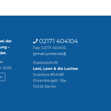
n
Kontakt
02171 404104
bei der
ung –
Fax: 02171 404105
det.
[email protected]
le
Postanschrift:
r 2025.
Leni, Leon & die Luchse
Scanbox #04481
en
Ehrenbergstr. 16a
10245 Berlin