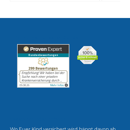
Erfahrungen unserer Kunden
Gesetzlich oder privat?
Wo Euer Kind versichert wird hängt davon ab,