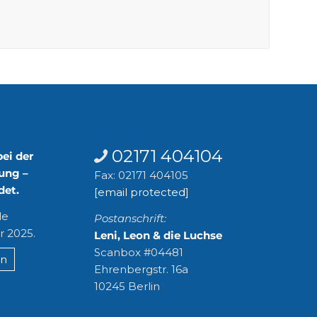
n
Kontakt
02171 404104
bei der
ung –
Fax: 02171 404105
det.
[email protected]
le
Postanschrift:
r 2025.
Leni, Leon & die Luchse
Scanbox #04481
en
Ehrenbergstr. 16a
10245 Berlin