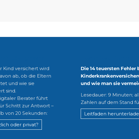
lich oder privat?
Kostenloser Leitfade
 Kind versichert wird
Die 14 teuersten Fehler 
avon ab, ob die Eltern
Kinderkrankenversicher
tet und wie sie
und wie man sie vermei
rt sind.
Lesedauer: 9 Minuten; al
gitaler Berater führt
Zahlen auf dem Stand fü
für Schritt zur Antwort –
lb von 20 Sekunden:
Leitfaden herunterlad
lich oder privat?