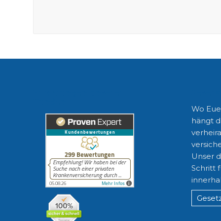
Erfahrungen unserer
Gesetz
Kunden
Wo Euer
hängt d
verheira
versiche
Unser di
Schritt 
innerha
Gesetz