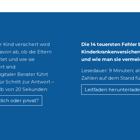
lich oder privat?
Kostenloser Leitfade
 Kind versichert wird
Die 14 teuersten Fehler 
avon ab, ob die Eltern
Kinderkrankenversicher
tet und wie sie
und wie man sie vermei
rt sind.
Lesedauer: 9 Minuten; al
gitaler Berater führt
Zahlen auf dem Stand fü
für Schritt zur Antwort –
lb von 20 Sekunden:
Leitfaden herunterlad
lich oder privat?