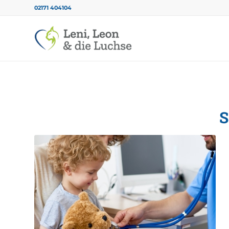
02171 404104
S