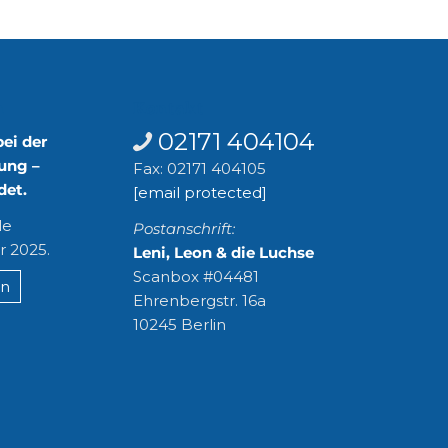
n
Kontakt
02171 404104
bei der
ung –
Fax: 02171 404105
det.
[email protected]
le
Postanschrift:
r 2025.
Leni, Leon & die Luchse
Scanbox #04481
en
Ehrenbergstr. 16a
10245 Berlin