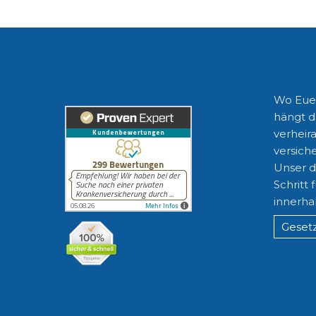
Erfahrungen unserer
Gesetz
Kunden
Wo Euer
hängt d
verheira
versiche
Unser di
Schritt 
innerha
Gesetz