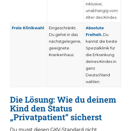
inklusive,
unabhängig vom
Alter des Kindes.
Freie Klinikwahl
Eingeschränkt.
Absolute
Du gehst in das
Freiheit.
Du
nächstgelegene,
kannst die beste
geeignete
Spezialklinik für
Krankenhaus.
die Erkrankung
deines Kindes in
ganz
Deutschland
wählen.
Die Lösung: Wie du deinem
Kind den Status
„Privatpatient“ sicherst
Du musst diesen GKV-Standard nicht