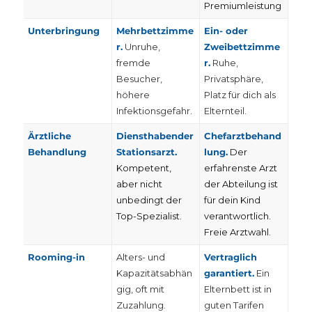
Premiumleistung
Unterbringung
Mehrbettzimme
Ein- oder
r.
Unruhe,
Zweibettzimme
fremde
r.
Ruhe,
Besucher,
Privatsphäre,
höhere
Platz für dich als
Infektionsgefahr.
Elternteil.
Ärztliche
Diensthabender
Chefarztbehand
Behandlung
Stationsarzt.
lung.
Der
Kompetent,
erfahrenste Arzt
aber nicht
der Abteilung ist
unbedingt der
für dein Kind
Top-Spezialist.
verantwortlich.
Freie Arztwahl.
Rooming-in
Alters- und
Vertraglich
Kapazitätsabhän
garantiert.
Ein
gig, oft mit
Elternbett ist in
Zuzahlung.
guten Tarifen