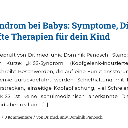
ndrom bei Babys: Symptome, D
te Therapien für dein Kind
eprüft von Dr. med. univ. Dominik Panosch · Stand:
n Kürze: „KISS-Syndrom“ (Kopfgelenk-induzier
chreibt Beschwerden, die auf eine Funktionsstöru
lenke zurückgeführt werden: Schiefhaltung mit Li
strecken, einseitige Kopfabflachung, viel Schreie
KISS ist keine schulmedizinisch anerkannte D
d aber real und […]
5
/
0 Kommentare
/
von
Dr. med. univ. Dominik Panosch