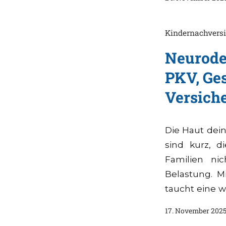
Kindernachvers
Neuroder
PKV, Ge
Versich
Die Haut dein
sind kurz, d
Familien ni
Belastung. M
taucht eine w
17. November 202