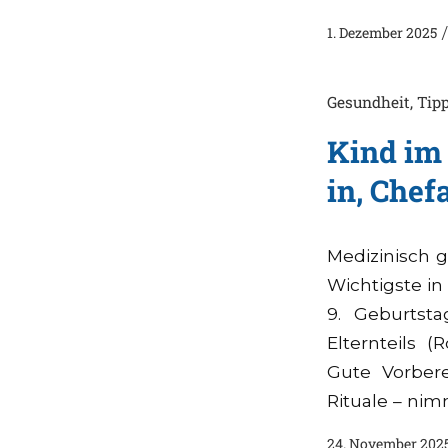
1. Dezember 2025
/
Gesundheit
,
Tip
Kind im
in, Chef
Medizinisch g
Wichtigste in
9. Geburtst
Elternteils 
Gute Vorberei
Rituale – nim
24. November 202