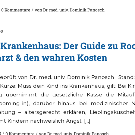
0 Kommentare
/
von
Dr. med. univ. Dominik Panosch
ps
 Krankenhaus: Der Guide zu Ro
arzt & den wahren Kosten
eprüft von Dr. med. univ. Dominik Panosch · Stand:
 Kürze: Muss dein Kind ins Krankenhaus, gilt: Bei K
ag übernimmt die gesetzliche Kasse die Mitau
(Rooming-in), darüber hinaus bei medizinischer N
tung – altersgerecht erklären, Lieblingskuschelt
mt Kindern nachweislich Angst. […]
5
/
0 Kommentare
/
von
Dr. med. univ. Dominik Panosch