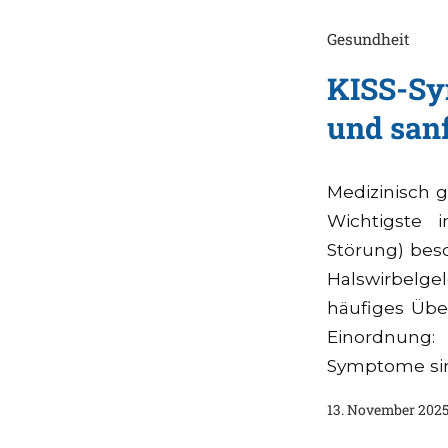
Gesundheit
KISS-Sy
und sanf
Medizinisch g
Wichtigste i
Störung) bes
Halswirbelge
häufiges Über
Einordnung: 
Symptome sin
13. November 202