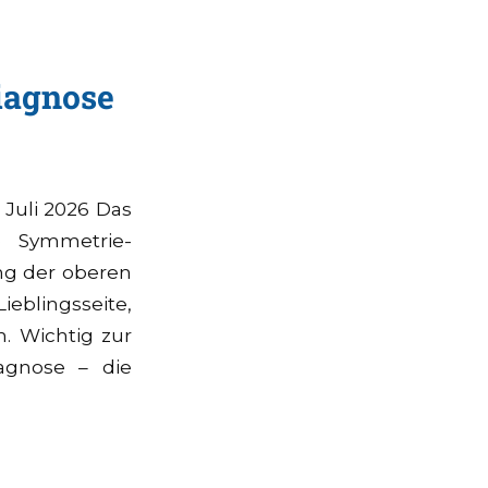
iagnose
 Juli 2026 Das
te Symmetrie-
ng der oberen
eblingsseite,
n. Wichtig zur
iagnose – die