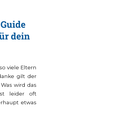
 Guide
ür dein
o viele Eltern
anke gilt der
: Was wird das
t leider oft
erhaupt etwas