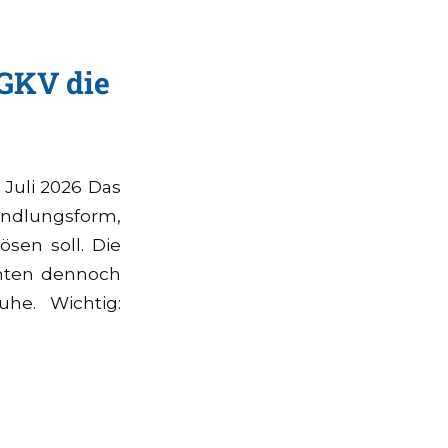
 GKV die
 Juli 2026 Das
andlungsform,
sen soll. Die
ichten dennoch
he. Wichtig: