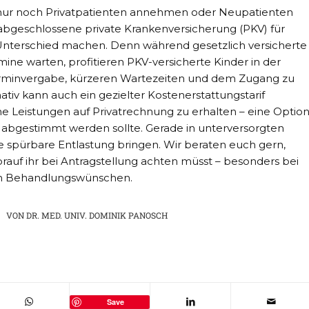
ur noch Privatpatienten annehmen oder Neupatienten
 abgeschlossene private Krankenversicherung (PKV) für
nterschied machen. Denn während gesetzlich versicherte
ine warten, profitieren PKV-versicherte Kinder in der
erminvergabe, kürzeren Wartezeiten und dem Zugang zu
nativ kann auch ein gezielter Kostenerstattungstarif
che Leistungen auf Privatrechnung zu erhalten – eine Option
 abgestimmt werden sollte. Gerade in unterversorgten
e spürbare Entlastung bringen. Wir beraten euch gern,
rauf ihr bei Antragstellung achten müsst – besonders bei
en Behandlungswünschen.
VON
DR. MED. UNIV. DOMINIK PANOSCH
Save