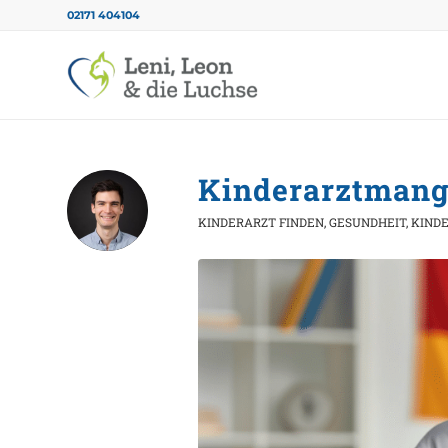
02171 404104
Kinderarztmange
KINDERARZT FINDEN
,
GESUNDHEIT
,
KIND