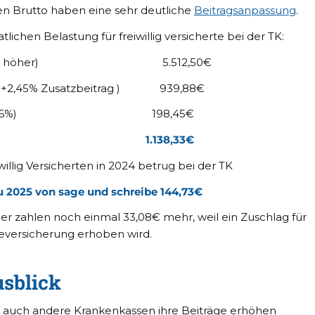
ren Brutto haben eine sehr deutliche
Beitragsanpassung
.
lichen Belastung für freiwillig versicherte bei der TK:
to (oder höher) 5.512,50€
4,6% +2,45% Zusatzbeitrag ) 939,88€
mit 1 Kind 3,6%) 198,45€
er TK 2025 1.138,33€
willig Versicherten in 2024 betrug bei der TK
zu 2025 von sage und schreibe 144,73€
der zahlen noch einmal 33,08€ mehr, weil ein Zuschlag für
geversicherung erhoben wird.
sblick
 auch andere Krankenkassen ihre Beiträge erhöhen