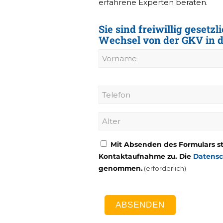
erfahrene Experten beraten.
Sie sind freiwillig gesetz
Wechsel von der GKV in 
Name
Vorname
Telefon
Alter
(erforderlich)
Einwilligung
Mit Absenden des Formulars s
Kontaktaufnahme zu. Die
(erforderlich)
Datensc
genommen.
(erforderlich)