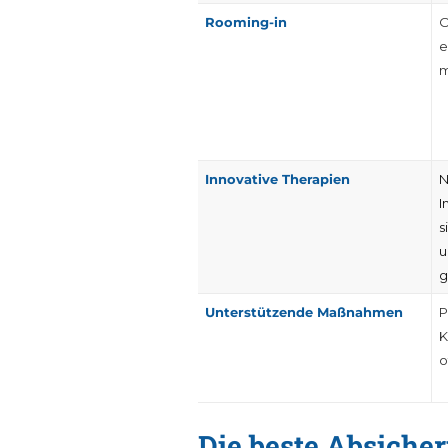
Rooming-in
O
e
m
Innovative Therapien
N
I
s
u
g
Unterstützende Maßnahmen
P
K
o
Die beste Absicher