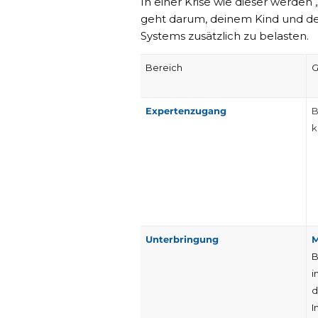
In einer Krise wie dieser werden
geht darum, deinem Kind und dei
Systems zusätzlich zu belasten.
Bereich
G
Expertenzugang
B
k
Unterbringung
M
B
i
d
I