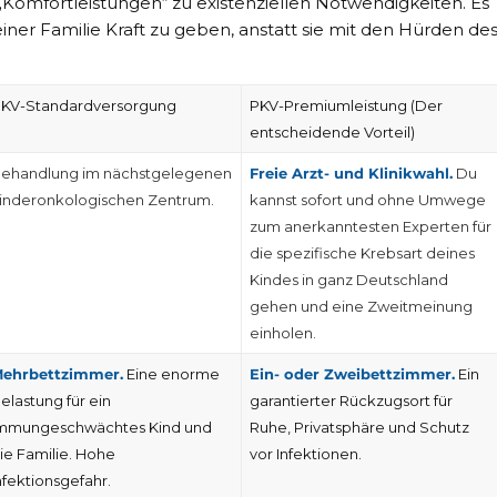
 „Komfortleistungen“ zu existenziellen Notwendigkeiten. Es
ner Familie Kraft zu geben, anstatt sie mit den Hürden de
KV-Standardversorgung
PKV-Premiumleistung (Der
entscheidende Vorteil)
ehandlung im nächstgelegenen
Freie Arzt- und Klinikwahl.
Du
inderonkologischen Zentrum.
kannst sofort und ohne Umwege
zum anerkanntesten Experten für
die spezifische Krebsart deines
Kindes in ganz Deutschland
gehen und eine Zweitmeinung
einholen.
ehrbettzimmer.
Eine enorme
Ein- oder Zweibettzimmer.
Ein
elastung für ein
garantierter Rückzugsort für
mmungeschwächtes Kind und
Ruhe, Privatsphäre und Schutz
ie Familie. Hohe
vor Infektionen.
nfektionsgefahr.