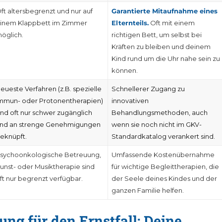
ft altersbegrenzt und nur auf
Garantierte Mitaufnahme eines
inem Klappbett im Zimmer
Elternteils.
Oft mit einem
öglich.
richtigen Bett, um selbst bei
Kräften zu bleiben und deinem
Kind rund um die Uhr nahe sein zu
können.
eueste Verfahren (z.B. spezielle
Schnellerer Zugang zu
mmun- oder Protonentherapien)
innovativen
ind oft nur schwer zugänglich
Behandlungsmethoden, auch
nd an strenge Genehmigungen
wenn sie noch nicht im GKV-
eknüpft.
Standardkatalog verankert sind.
sychoonkologische Betreuung,
Umfassende Kostenübernahme
unst- oder Musiktherapie sind
für wichtige Begleittherapien, die
ft nur begrenzt verfügbar.
der Seele deines Kindes und der
ganzen Familie helfen.
ung für den Ernstfall: Deine