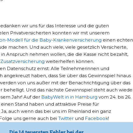
edanken wir uns für das Interesse und die guten
len Privatversicherten konnten wir mit unserem
ion-Modell für die Baby-Krankenversicherung
einen echten
ude machen. Und auch viele, viele gesetzlich Versicherte,
n in Anspruch nehmen wollen, die die Kasse nicht bezahlt,
 Zusatzversicherung
weiterhelfen können.
en Datenschutz ernst: Alle Teilnehmerinnen und
ch angekreuzt haben, dass Sie über das Gewinnspiel hinaus
erden von uns außer mit der Benachrichtigung über das
r behelligt. Und das nächste Gewinnspiel steht auch wiede
esem Jahr! Auf der
BabyWelt in in Hamburg
vom 24. bis 26.
einen Stand haben und attraktive Preise für
 Ja, auch wenn das bei uns im Rheinland ein ganz
Folge uns gerne auch bei
Twitter
und
Facebook
!
Die 14 teuersten Fehler bei der