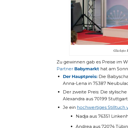
Glücksfee 
Zu gewinnen gab es Preise im We
Partner
Babymarkt
hat am Sonn
Der Hauptpreis:
Die Babyschal
Anna-Lena in 75387 Neubulac
Der zweite Preis: Die stylisc
Alexandra aus 70199 Stuttgar
Je ein
hochwertiges Stilltuch
Nadja aus 76351 Linken
Andrea aus 72074 Tübi