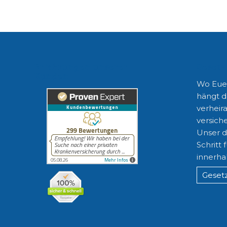
Erfahrungen unserer
Gesetz
Kunden
Wo Euer
hängt d
verheira
versiche
Unser di
Schritt 
innerha
Gesetz