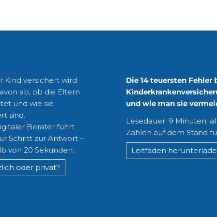
lich oder privat?
Kostenloser Leitfade
 Kind versichert wird
Die 14 teuersten Fehler 
avon ab, ob die Eltern
Kinderkrankenversicher
tet und wie sie
und wie man sie vermei
rt sind.
Lesedauer: 9 Minuten; al
gitaler Berater führt
Zahlen auf dem Stand fü
für Schritt zur Antwort –
lb von 20 Sekunden:
Leitfaden herunterlad
lich oder privat?