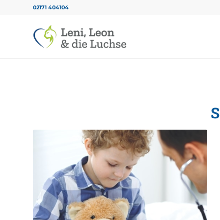
02171 404104
S