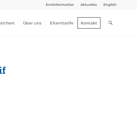
Erstinformation
Aktuelles
English
rsichert
Über uns
Elterntarife
Kontakt
if