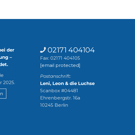
n
Kontakt
02171 404104
bei der
ung –
Fax: 02171 404105
det.
[email protected]
le
Postanschrift:
r 2025.
Leni, Leon & die Luchse
Scanbox #04481
en
Ehrenbergstr. 16a
10245 Berlin