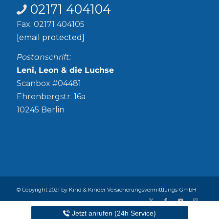
02171 404104
Fax: 02171 404105
[email protected]
Postanschrift:
Leni, Leon & die Luchse
Scanbox #04481
Ehrenbergstr. 16a
10245 Berlin
© Copyright 2021 by Kind & Kinder Versicherungsvermittlungs-GmbH
Abschlussprovision
Alle Versicherer
Datenschutz
Jetzt anrufen (24h Service)
Impressum
Presse