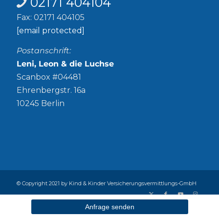
02171 404104
Fax: 02171 404105
[email protected]
Postanschrift:
Leni, Leon & die Luchse
Scanbox #04481
Ehrenbergstr. 16a
10245 Berlin
© Copyright 2021 by Kind & Kinder Versicherungsvermittlungs-GmbH
Abschlussprovision
Alle Versicherer
Datenschutz
Anfrage senden
Impressum
Presse