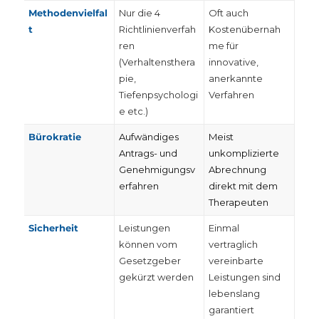
Methodenvielfal
Nur die 4
Oft auch
t
Richtlinienverfah
Kostenübernah
ren
me für
(Verhaltensthera
innovative,
pie,
anerkannte
Tiefenpsychologi
Verfahren
e etc.)
Bürokratie
Aufwändiges
Meist
Antrags- und
unkomplizierte
Genehmigungsv
Abrechnung
erfahren
direkt mit dem
Therapeuten
Sicherheit
Leistungen
Einmal
können vom
vertraglich
Gesetzgeber
vereinbarte
gekürzt werden
Leistungen sind
lebenslang
garantiert