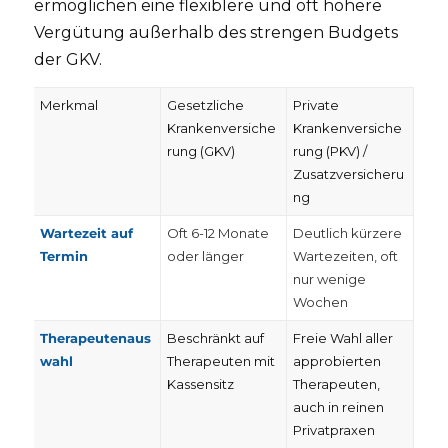
ermöglichen eine flexiblere und oft höhere
Vergütung außerhalb des strengen Budgets
der GKV.
Merkmal
Gesetzliche
Private
Krankenversiche
Krankenversiche
rung (GKV)
rung (PKV) /
Zusatzversicheru
ng
Wartezeit auf
Oft 6-12 Monate
Deutlich kürzere
Termin
oder länger
Wartezeiten, oft
nur wenige
Wochen
Therapeutenaus
Beschränkt auf
Freie Wahl aller
wahl
Therapeuten mit
approbierten
Kassensitz
Therapeuten,
auch in reinen
Privatpraxen