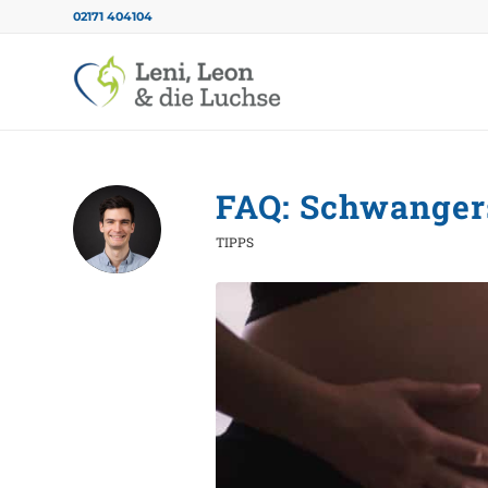
02171 404104
FAQ: Schwanger
TIPPS