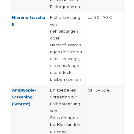
Risikogeburten.
Nierenultrascha
Früherkennung
ca. 30 – 70 €
ll
von
Fehlbildungen
oder
Harnabflussstöru
ngen der Nieren
und Harnwege,
die sonst lange
unentdeckt
bleiben können.
Amblyopie-
Ein spezielles
ca. 15 – 35 €
Screening
Screening zur
(Sehtest)
Früherkennung
von
Sehstörungen
bei Kleinkindern,
um eine