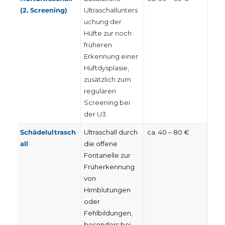
(2. Screening)
Ultraschallunters
uchung der
Hüfte zur noch
früheren
Erkennung einer
Hüftdysplasie,
zusätzlich zum
regulären
Screening bei
der U3.
Schädelultrasch
Ultraschall durch
ca. 40 – 80 €
all
die offene
Fontanelle zur
Früherkennung
von
Hirnblutungen
oder
Fehlbildungen,
besonders bei