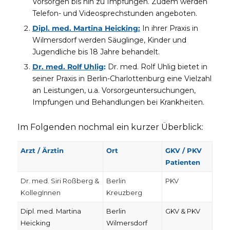
Vorsorgen bis hin zu Impfungen. Zudem werden
Telefon- und Videosprechstunden angeboten.
Dipl. med. Martina Heicking:
In ihrer Praxis in
Wilmersdorf werden Säuglinge, Kinder und
Jugendliche bis 18 Jahre behandelt.
Dr. med. Rolf Uhlig
:
Dr. med. Rolf Uhlig bietet in
seiner Praxis in Berlin-Charlottenburg eine Vielzahl
an Leistungen, u.a. Vorsorgeuntersuchungen,
Impfungen und Behandlungen bei Krankheiten.
Im Folgenden nochmal ein kurzer Überblick:
Arzt / Ärztin
Ort
GKV / PKV
Patienten
Dr. med. Siri Roßberg &
Berlin
PKV
KollegInnen
Kreuzberg
Dipl. med. Martina
Berlin
GKV & PKV
Heicking
Wilmersdorf