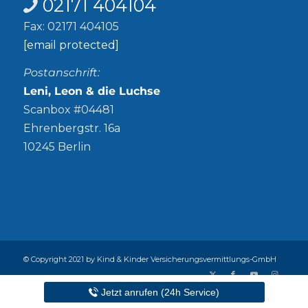
02171 404104
Fax: 02171 404105
[email protected]
Postanschrift:
Leni, Leon & die Luchse
Scanbox #04481
Ehrenbergstr. 16a
10245 Berlin
© Copyright 2021 by Kind & Kinder Versicherungsvermittlungs-GmbH
Abschlussprovision
Alle Versicherer
Datenschutz
Jetzt anrufen (24h Service)
Impressum
Presse