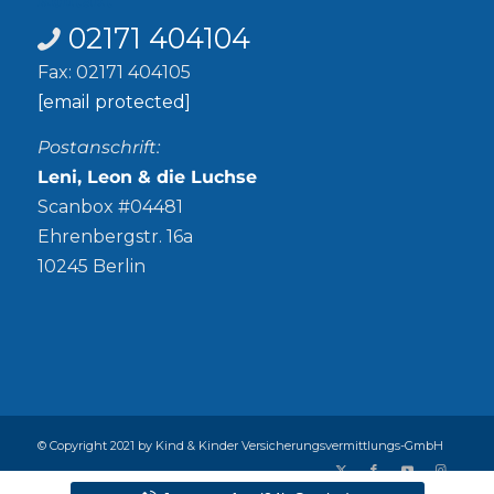
02171 404104
Fax: 02171 404105
[email protected]
Postanschrift:
Leni, Leon & die Luchse
Scanbox #04481
Ehrenbergstr. 16a
10245 Berlin
© Copyright 2021 by Kind & Kinder Versicherungsvermittlungs-GmbH
Abschlussprovision
Alle Versicherer
Datenschutz