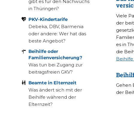
gibt es für den Nachwuchs
versi
in Thüringen?
Viele P
PKV-Kindertarife
der bei
Debeka, DBV, Barmenia
gesetzl
oder andere: Wer hat das
Familien
beste Angebot?
es in T
Beihilfe oder
die Bei
Familienversicherung
?
Beihilfe
Was tun bei Zugang zur
beitragsfreien GKV?
Beihil
Beamte in Elternzeit
Gehen B
Was ändert sich mit der
der Beih
Beihilfe während der
Elternzeit?