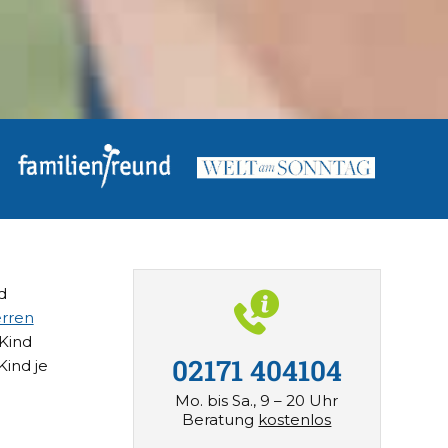
d
rren
 Kind
02171 404104
Kind je
Mo. bis Sa., 9 – 20 Uhr
Beratung
kostenlos