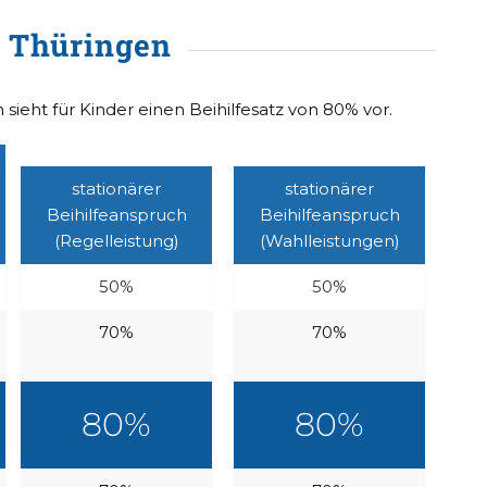
n Thüringen
sieht für Kinder einen Beihilfesatz von 80% vor.
stationärer
stationärer
Beihilfeanspruch
Beihilfeanspruch
(Regelleistung)
(Wahlleistungen)
50%
50%
70%
70%
80%
80%