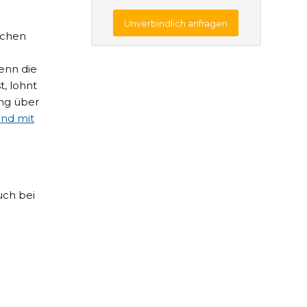
Unverbindlich anfragen
schen
wenn die
t, lohnt
ung über
ind mit
uch bei