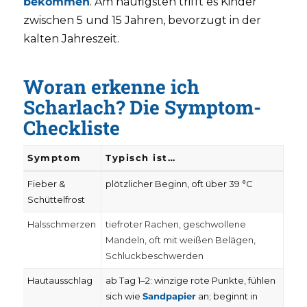
bekommen
. Am häufigsten trifft es Kinder
zwischen 5 und 15 Jahren, bevorzugt in der
kalten Jahreszeit.
Woran erkenne ich
Scharlach? Die Symptom-
Checkliste
Symptom
Typisch ist…
Fieber &
plötzlicher Beginn, oft über 39 °C
Schüttelfrost
Halsschmerzen
tiefroter Rachen, geschwollene
Mandeln, oft mit weißen Belägen,
Schluckbeschwerden
Hautausschlag
ab Tag 1–2: winzige rote Punkte, fühlen
sich wie
Sandpapier
an; beginnt in