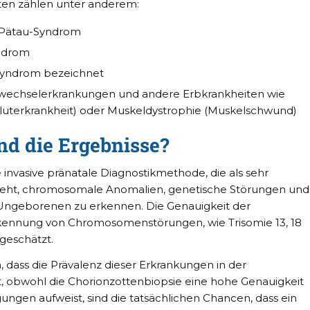
ten zählen unter anderem:
s Pätau-Syndrom
yndrom
-Syndrom bezeichnet
ffwechselerkrankungen und andere Erbkrankheiten wie
luterkrankheit) oder Muskeldystrophie (Muskelschwund)
nd die Ergebnisse?
e invasive pränatale Diagnostikmethode, die als sehr
m geht, chromosomale Anomalien, genetische Störungen und
Ungeborenen zu erkennen. Die Genauigkeit der
rkennung von Chromosomenstörungen, wie Trisomie 13, 18
 geschätzt.
, dass die Prävalenz dieser Erkrankungen in der
ßt, obwohl die Chorionzottenbiopsie eine hohe Genauigkeit
ngen aufweist, sind die tatsächlichen Chancen, dass ein