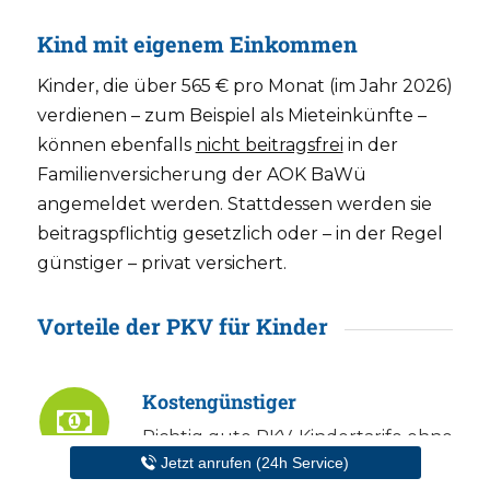
Kind mit eigenem Einkommen
Kinder, die über 565 € pro Monat (im Jahr 2026)
verdienen – zum Beispiel als Mieteinkünfte –
können ebenfalls
nicht beitragsfrei
in der
Familienversicherung der AOK BaWü
angemeldet werden. Stattdessen werden sie
beitragspflichtig gesetzlich oder – in der Regel
günstiger – privat versichert.
Vorteile der PKV für Kinder
Kostengünstiger
Richtig
gute PKV-Kindertarife
ohne
Jetzt anrufen (24h Service)
Selbstbehalt gibt es für knapp 180