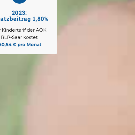
2023:
atzbeitrag 1,80%
 Kindertarif der AOK
RLP-Saar kostet
50,54 € pro Monat
.