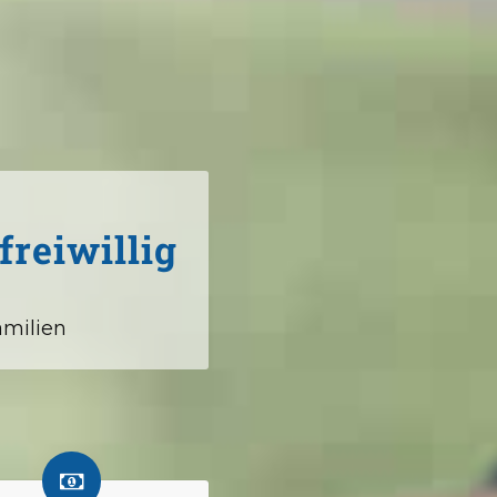
freiwillig
amilien