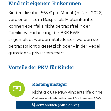
Kind mit eigenem Einkommen
Kinder, die über 565 € pro Monat (im Jahr 2026)
verdienen – zum Beispiel als Mieteinkünfte –
können ebenfalls
nicht beitragsfrei
in der
Familienversicherung der BKK EWE
angemeldet werden. Stattdessen werden sie
beitragspflichtig gesetzlich oder – in der Regel
günstiger – privat versichert.
Vorteile der PKV für Kinder
Kostengünstiger
Richtig
gute PKV-Kindertarife
ohne
Selbstbehalt gibt es für knapp 180
Jetzt anrufen (24h Service)
€ im Monat.
Günstige PKV-