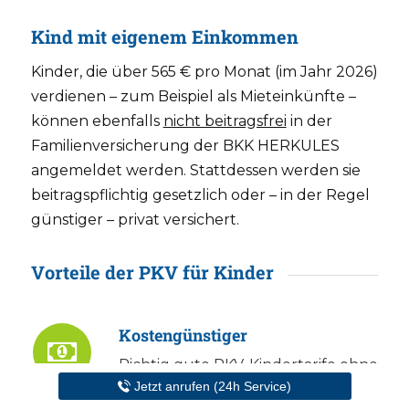
Kind mit eigenem Einkommen
Kinder, die über 565 € pro Monat (im Jahr 2026)
verdienen – zum Beispiel als Mieteinkünfte –
können ebenfalls
nicht beitragsfrei
in der
Familienversicherung der BKK HERKULES
angemeldet werden. Stattdessen werden sie
beitragspflichtig gesetzlich oder – in der Regel
günstiger – privat versichert.
Vorteile der PKV für Kinder
Kostengünstiger
Richtig
gute PKV-Kindertarife
ohne
Jetzt anrufen (24h Service)
Selbstbehalt gibt es für knapp 180