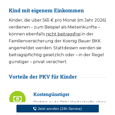
Kind mit eigenem Einkommen
Kinder, die über 565 € pro Monat (im Jahr 2026)
verdienen – zum Beispiel als Mieteinkünfte –
können ebenfalls
nicht beitragsfrei
in der
Familienversicherung der Koenig Bauer BKK
angemeldet werden. Stattdessen werden sie
beitragspflichtig gesetzlich oder – in der Regel
günstiger – privat versichert.
Vorteile der PKV für Kinder
Kostengünstiger
Richtig
gute PKV-Kindertarife
ohne
Jetzt anrufen (24h Service)
Selbstbehalt gibt es für knapp 180