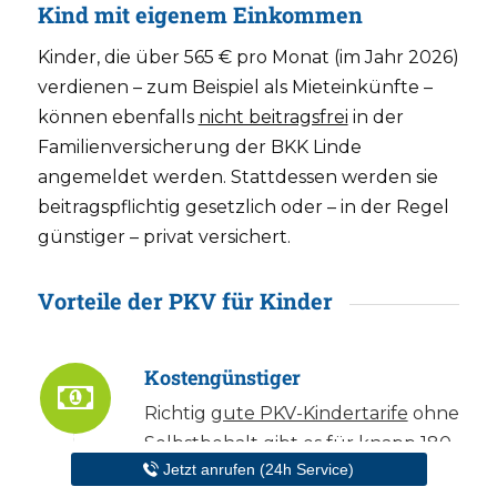
Kind mit eigenem Einkommen
Kinder, die über 565 € pro Monat (im Jahr 2026)
verdienen – zum Beispiel als Mieteinkünfte –
können ebenfalls
nicht beitragsfrei
in der
Familienversicherung der BKK Linde
angemeldet werden. Stattdessen werden sie
beitragspflichtig gesetzlich oder – in der Regel
günstiger – privat versichert.
Vorteile der PKV für Kinder
Kostengünstiger
Richtig
gute PKV-Kindertarife
ohne
Selbstbehalt gibt es für knapp 180
Jetzt anrufen (24h Service)
€ im Monat.
Günstige PKV-