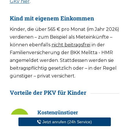
GKV hier
.
Kind mit eigenem Einkommen
Kinder, die über 565 € pro Monat (im Jahr 2026)
verdienen – zum Beispiel als Mieteinkünfte –
können ebenfalls
nicht beitragsfrei
in der
Familienversicherung der BKK Melitta - HMR
angemeldet werden. Stattdessen werden sie
beitragspflichtig gesetzlich oder – in der Regel
günstiger – privat versichert.
Vorteile der PKV für Kinder
Kostengünstiger
Richtig
gute PKV-Kindertarife
ohne
Jetzt anrufen (24h Service)