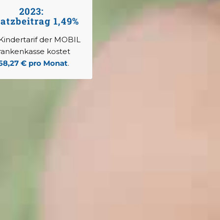
2023:
atzbeitrag 1,49%
Kindertarif der MOBIL
rankenkasse kostet
68,27 € pro Monat
.