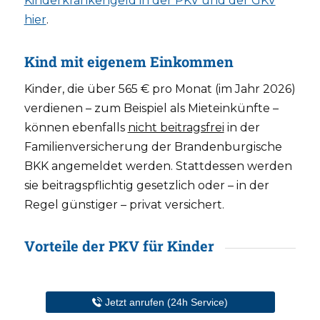
Kinderkrankengeld in der PKV und der GKV
hier
.
Kind mit eigenem Einkommen
Kinder, die über 565 € pro Monat (im Jahr 2026)
verdienen – zum Beispiel als Mieteinkünfte –
können ebenfalls
nicht beitragsfrei
in der
Familienversicherung der Brandenburgische
BKK angemeldet werden. Stattdessen werden
sie beitragspflichtig gesetzlich oder – in der
Regel günstiger – privat versichert.
Vorteile der PKV für Kinder
Kostengünstiger
Jetzt anrufen (24h Service)
Richtig
gute PKV-Kindertarife
ohne