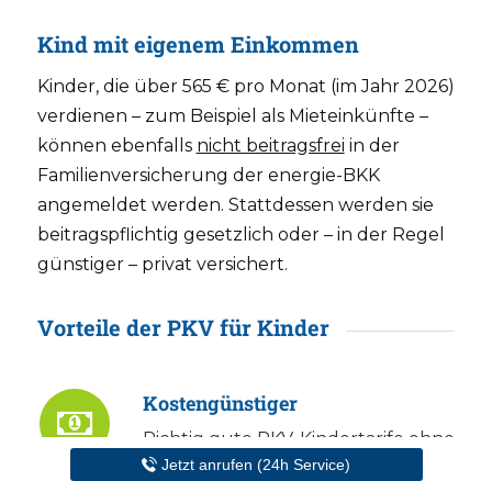
Kind mit eigenem Einkommen
Kinder, die über 565 € pro Monat (im Jahr 2026)
verdienen – zum Beispiel als Mieteinkünfte –
können ebenfalls
nicht beitragsfrei
in der
Familienversicherung der energie-BKK
angemeldet werden. Stattdessen werden sie
beitragspflichtig gesetzlich oder – in der Regel
günstiger – privat versichert.
Vorteile der PKV für Kinder
Kostengünstiger
Richtig
gute PKV-Kindertarife
ohne
Jetzt anrufen (24h Service)
Selbstbehalt gibt es für knapp 180