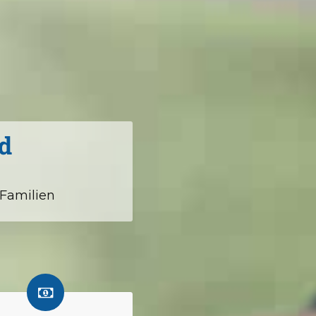
d
 Familien