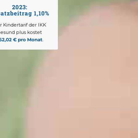
2023:
atzbeitrag 1,10%
 Kindertarif der IKK
esund plus kostet
62,02 € pro Monat
.