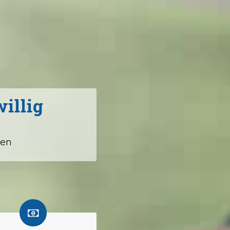
illig
ien