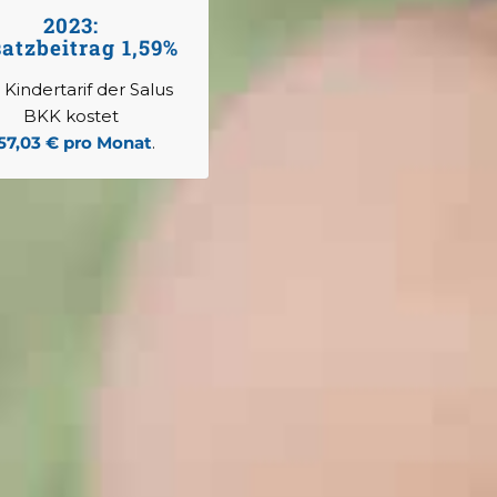
2023:
atzbeitrag 1,59%
 Kindertarif der Salus
BKK kostet
57,03 € pro Monat
.