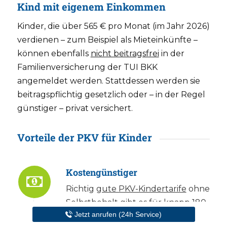
Kind mit eigenem Einkommen
Kinder, die über 565 € pro Monat (im Jahr 2026)
verdienen – zum Beispiel als Mieteinkünfte –
können ebenfalls
nicht beitragsfrei
in der
Familienversicherung der TUI BKK
angemeldet werden. Stattdessen werden sie
beitragspflichtig gesetzlich oder – in der Regel
günstiger – privat versichert.
Vorteile der PKV für Kinder
Kostengünstiger
Richtig
gute PKV-Kindertarife
ohne
Selbstbehalt gibt es für knapp 180
Jetzt anrufen (24h Service)
€ im Monat.
Günstige PKV-