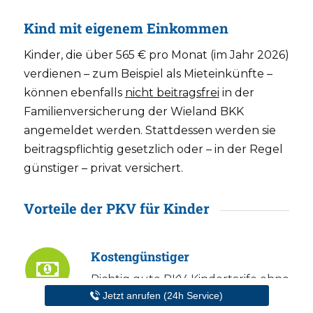
Kind mit eigenem Einkommen
Kinder, die über 565 € pro Monat (im Jahr 2026)
verdienen – zum Beispiel als Mieteinkünfte –
können ebenfalls
nicht beitragsfrei
in der
Familienversicherung der Wieland BKK
angemeldet werden. Stattdessen werden sie
beitragspflichtig gesetzlich oder – in der Regel
günstiger – privat versichert.
Vorteile der PKV für Kinder
Kostengünstiger
Richtig
gute PKV-Kindertarife
ohne
Jetzt anrufen (24h Service)
Selbstbehalt gibt es für knapp 180