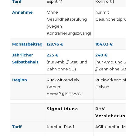
Tarif
Esprit M
Komfort 1
Annahme
Ohne
nur mit
Gesundheitsprüfung
Gesundheitsprüfung
(wegen
Kontrahierungszwang)
Monatsbeitrag
129,76 €
104,83 €
Jährlicher
225 €
240 €
Selbstbehalt
(nur Amb. // Stat. und
(nur Amb. und Stat.
Zahn ohne SB)
// Zahn ohne SB)
Beginn
Rückwirkend ab
Rückwirkend bis zur
Geburt
Geburt
gemäß § 198 VVG
Signal Iduna
R+V
Versicherung
Tarif
Komfort Plus 1
AGIL comfort MP1U